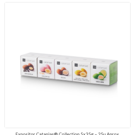
Expositor Catanias® Collection 5x35g – 25u Aprox.