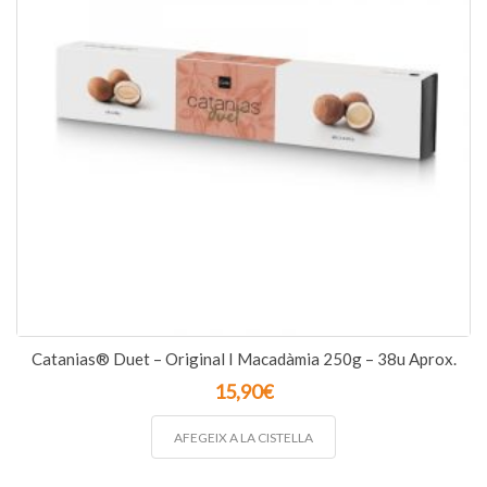
Catanias® Duet – Original I Macadàmia 250g – 38u Aprox.
15,90
€
AFEGEIX A LA CISTELLA