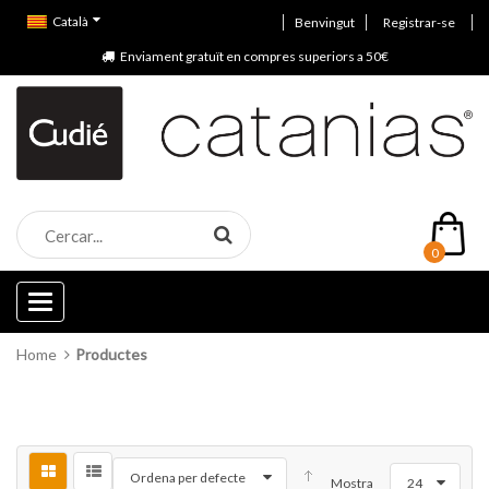
Català
Benvingut
Registrar-se
Enviament gratuït en compres superiors a 50€
0
Categories
Home
Productes
Ordena per defecte
Mostra
24