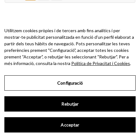
Categories
Utilitzem cookies pròpies i de tercers amb fins analítics i per
mostrar-te publicitat personalitzada en funció d'un perfil elaborat a
partir dels teus hàbits de navegació. Pots personalitzar les teves
Catanias
preferències prement "Configuració", acceptar totes les cookies
Torrons
prement "Acceptar", o rebutjar-les seleccionant "Rebutjar". Per a
més informació, consulta la nostra
Política de Privacitat i Cookies
.
Idees per regalar
Configuració
Rebutjar
DONA’T D’ALTA
AL NOSTRE NEWSLETTER
Acceptar