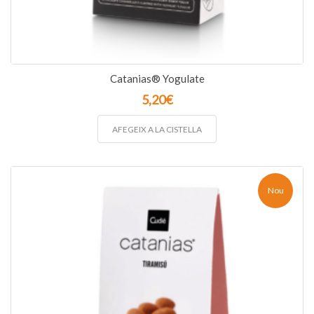
Catanias® Yogulate
5,20
€
AFEGEIX A LA CISTELLA
Nou