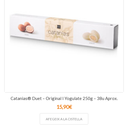
Catanias® Duet – Original I Yogulate 250g – 38u Aprox.
15,90
€
AFEGEIX A LA CISTELLA