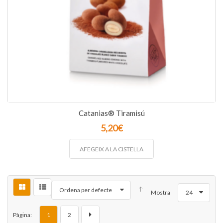
Catanias® Tiramisú
5,20
€
AFEGEIX A LA CISTELLA
Ordena per defecte
Mostra
24
Pàgina:
1
2