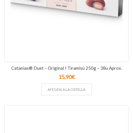
Catanias® Duet – Original I Tiramisú 250g – 38u Aprox.
15,90
€
AFEGEIX A LA CISTELLA