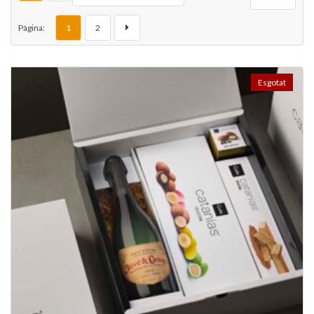
Pàgina:
1
2
Esgotat