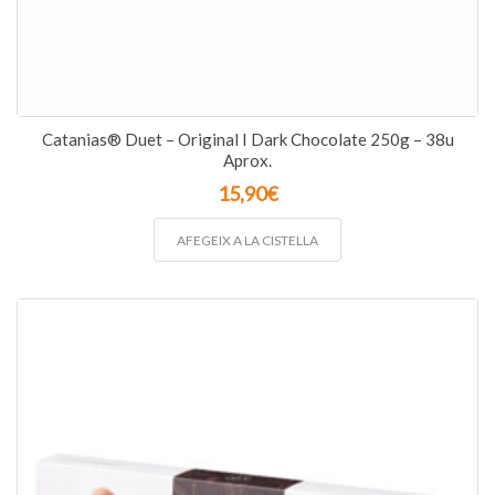
Catanias® Duet – Original I Dark Chocolate 250g – 38u
Aprox.
15,90
€
AFEGEIX A LA CISTELLA