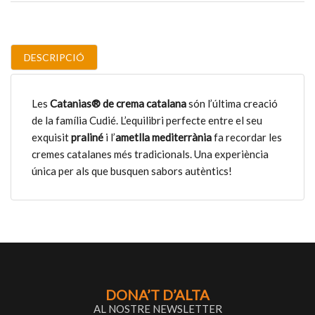
DESCRIPCIÓ
Les
Catanias® de crema catalana
són l’última creació
de la família Cudié. L’equilibri perfecte entre el seu
exquisit
praliné
i l’
ametlla mediterrània
fa recordar les
cremes catalanes més tradicionals. Una experiència
única per als que busquen sabors autèntics!
DONA’T D’ALTA
AL NOSTRE NEWSLETTER