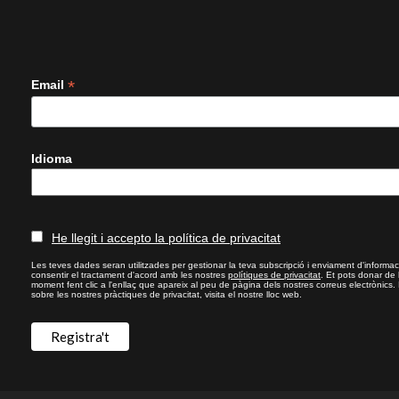
*
Email
Idioma
He llegit i accepto la política de privacitat
Les teves dades seran utilitzades per gestionar la teva subscripció i enviament d'informac
consentir el tractament d'acord amb les nostres
polítiques de privacitat
. Et pots donar de
moment fent clic a l'enllaç que apareix al peu de pàgina dels nostres correus electrònics.
sobre les nostres pràctiques de privacitat, visita el nostre lloc web.