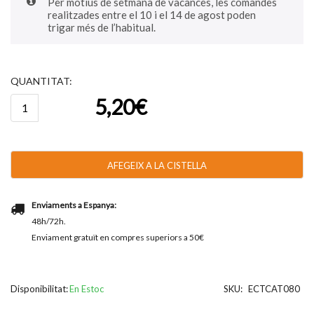
Per motius de setmana de vacances, les comandes
realitzades entre el 10 i el 14 de agost poden
trigar més de l’habitual.
QUANTITAT:
quantitat
5,20
€
de
Catanias®
Crema
Catalana
AFEGEIX A LA CISTELLA
Enviaments a Espanya:
48h/72h.
Enviament gratuït en compres superiors a 50€
Disponibilitat:
En Estoc
SKU:
ECTCAT080