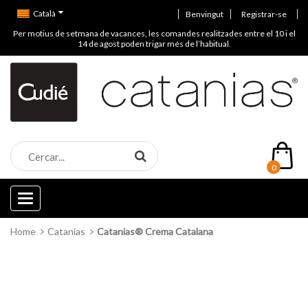
Català
Benvingut
Registrar-se
Per motius de setmana de vacances, les comandes realitzades entre el 10 i el
14 de agost poden trigar més de l’habitual.
0
Categories
Home
Catanias
Catanias® Crema Catalana