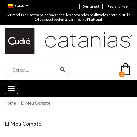
Català
Benvingut
Registrar-se
Per motius de setmana de vacances, les comandes realitzades entre el 10 i el
14 de agost poden trigar més de l’habitual.
0
Categories
Home
El Meu Compte
El Meu Compte