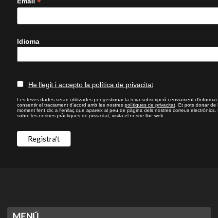
*
Email
Idioma
He llegit i accepto la política de privacitat
Les teves dades seran utilitzades per gestionar la teva subscripció i enviament d'informac
consentir el tractament d'acord amb les nostres
polítiques de privacitat
. Et pots donar de
moment fent clic a l'enllaç que apareix al peu de pàgina dels nostres correus electrònics.
sobre les nostres pràctiques de privacitat, visita el nostre lloc web.
MENÚ