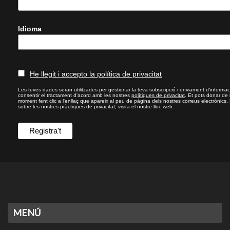
Idioma
He llegit i accepto la política de privacitat
Les teves dades seran utilitzades per gestionar la teva subscripció i enviament d'informac
consentir el tractament d'acord amb les nostres
polítiques de privacitat
. Et pots donar de
moment fent clic a l'enllaç que apareix al peu de pàgina dels nostres correus electrònics.
sobre les nostres pràctiques de privacitat, visita el nostre lloc web.
MENÚ