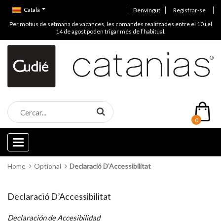
Català
Benvingut
Registrar-se
Per motius de setmana de vacances, les comandes realitzades entre el 10 i el
14 de agost poden trigar més de l’habitual.
0
Categories
Home
Optional
Declaració D’Accessibilitat
Declaració D’Accessibilitat
Declaración de Accesibilidad