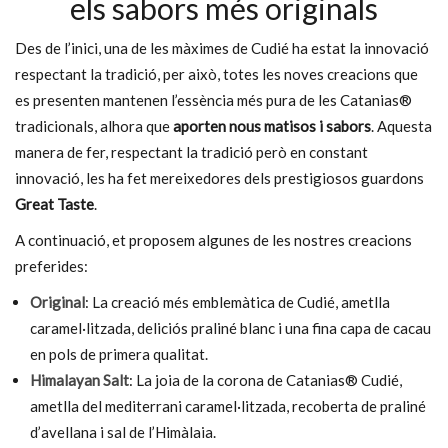
els sabors més originals
Des de l’inici, una de les màximes de Cudié ha estat la innovació
respectant la tradició, per això, totes les noves creacions que
es presenten mantenen l’essència més pura de les Catanias®
tradicionals, alhora que
aporten nous matisos i sabors
. Aquesta
manera de fer, respectant la tradició però en constant
innovació, les ha fet mereixedores dels prestigiosos guardons
Great Taste
.
A continuació, et proposem algunes de les nostres creacions
preferides:
Original
: La creació més emblemàtica de Cudié, ametlla
caramel·litzada, deliciós praliné blanc i una fina capa de cacau
en pols de primera qualitat.
Himalayan Salt
: La joia de la corona de Catanias® Cudié,
Catanias® Duet – Original I Himalayan Salt 250g – 38u Aprox.
ametlla del mediterrani caramel·litzada, recoberta de praliné
15,90
€
d’avellana i sal de l’Himàlaia.