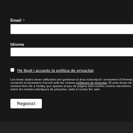
*
Email
Idioma
He llegit i accepto la política de privacitat
Les teves dades seran utilitzades per gestionar la teva subscripció i enviament d'informac
consentir el tractament d'acord amb les nostres
polítiques de privacitat
. Et pots donar de
moment fent clic a l'enllaç que apareix al peu de pàgina dels nostres correus electrònics.
sobre les nostres pràctiques de privacitat, visita el nostre lloc web.