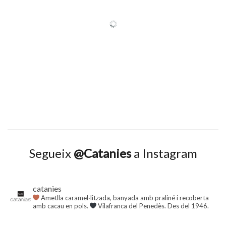
Segueix
@Catanies
a Instagram
catanies
Ametlla caramel·litzada, banyada amb praliné i recoberta
amb cacau en pols.
Vilafranca del Penedès. Des del 1946.