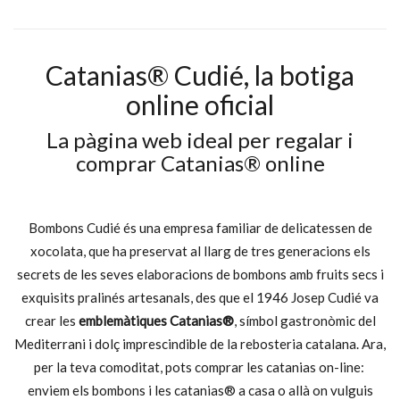
AFEGEIX A LA CISTELLA
Catanias® Cudié, la botiga
online oficial
La pàgina web ideal per regalar i
comprar Catanias® online
Bombons Cudié és una empresa familiar de delicatessen de
xocolata, que ha preservat al llarg de tres generacions els
secrets de les seves elaboracions de bombons amb fruits secs i
exquisits pralinés artesanals, des que el 1946 Josep Cudié va
crear les
emblemàtiques Catanias®
, símbol gastronòmic del
Mediterrani i dolç imprescindible de la rebosteria catalana. Ara,
per la teva comoditat, pots comprar les catanias on-line:
enviem els bombons i les catanias® a casa o allà on vulguis