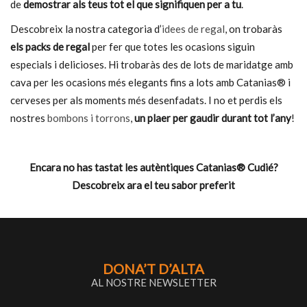
de
demostrar als teus tot el que signifiquen per a tu
.
Descobreix la nostra categoria d’
idees de regal
, on trobaràs
els packs de regal
per fer que totes les ocasions siguin
especials i delicioses. Hi trobaràs des de lots de maridatge amb
cava per les ocasions més elegants fins a lots amb Catanias® i
cerveses per als moments més desenfadats. I no et perdis els
nostres
bombons i torrons
,
un plaer per gaudir durant tot l’any
!
Encara no has tastat les autèntiques Catanias® Cudié?
Descobreix ara el teu sabor preferit
DONA’T D’ALTA
AL NOSTRE NEWSLETTER