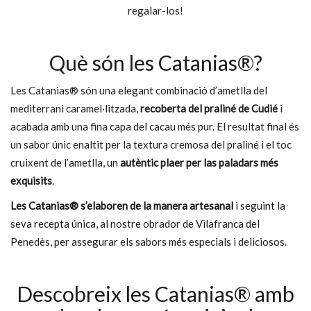
regalar-los!
Què són les Catanias®?
Les Catanias® són una elegant combinació d’ametlla del
mediterrani caramel·litzada,
recoberta del praliné de Cudié
i
Avellanes Gaudí 80g – 18u Aprox.
acabada amb una fina capa del cacau més pur. El resultat final és
5,20
€
un sabor únic enaltit per la textura cremosa del praliné i el toc
cruixent de l’ametlla, un
autèntic plaer per las paladars més
AFEGEIX A LA CISTELLA
exquisits
.
Les Catanias® s’elaboren de la manera artesanal
i seguint la
seva recepta única, al nostre obrador de Vilafranca del
Penedès, per assegurar els sabors més especials i deliciosos.
Descobreix les Catanias® amb