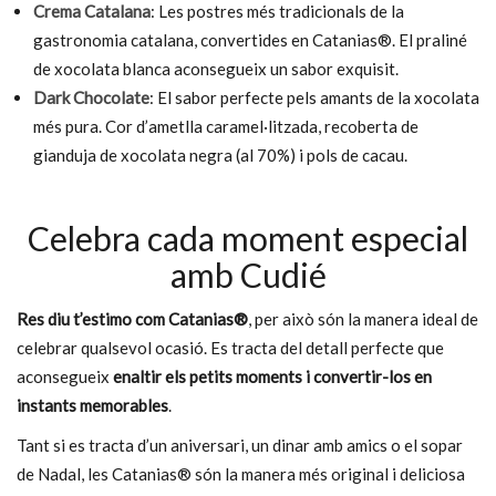
Crema Catalana
: Les postres més tradicionals de la
AFEGEIX A LA CISTELLA
gastronomia catalana, convertides en Catanias®. El praliné
de xocolata blanca aconsegueix un sabor exquisit.
Dark Chocolate
: El sabor perfecte pels amants de la xocolata
més pura. Cor d’ametlla caramel·litzada, recoberta de
gianduja de xocolata negra (al 70%) i pols de cacau.
Celebra cada moment especial
amb Cudié
Res diu t’estimo com Catanias®
, per això són la manera ideal de
celebrar qualsevol ocasió. Es tracta del detall perfecte que
aconsegueix
enaltir els petits moments i convertir-los en
instants memorables
.
Tant si es tracta d’un aniversari, un dinar amb amics o el sopar
de Nadal, les Catanias® són la manera més original i deliciosa