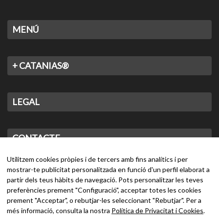
MENÚ
+ CATANIAS®
LEGAL
CONTACTE
Utilitzem cookies pròpies i de tercers amb fins analítics i per
mostrar-te publicitat personalitzada en funció d'un perfil elaborat a
partir dels teus hàbits de navegació. Pots personalitzar les teves
preferències prement "Configuració", acceptar totes les cookies
prement "Acceptar", o rebutjar-les seleccionant "Rebutjar". Per a
més informació, consulta la nostra
Política de Privacitat i Cookies
.