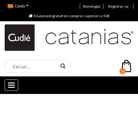
Català
Benvingut
Registrar-se
Enviament gratuït en compres superiors a 50€
0
Categories