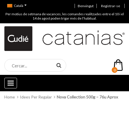
Català
Benvingut
Registrar-se
Per motius de setmana de vacances, les comandes realitzades entre el 10 i el
14 de agost poden trigar més de l’habitual.
0
Categories
Home
Idees Per Regalar
Nova Collection 500g – 76u Aprox