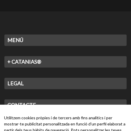
MENÚ
+ CATANIAS®
LEGAL
CONTACTE
Utilitzem cookies pròpies i de tercers amb fins analítics i per
mostrar-te publicitat personalitzada en funció d'un perfil elaborat a
partir dels teus hàbits de navegació. Pots personalitzar les teves