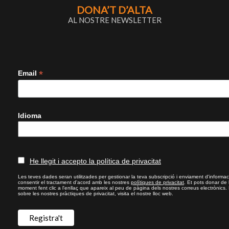
DONA’T D’ALTA
AL NOSTRE NEWSLETTER
*
Email
Idioma
He llegit i accepto la política de privacitat
Les teves dades seran utilitzades per gestionar la teva subscripció i enviament d'informac
consentir el tractament d'acord amb les nostres
polítiques de privacitat
. Et pots donar de
moment fent clic a l'enllaç que apareix al peu de pàgina dels nostres correus electrònics.
sobre les nostres pràctiques de privacitat, visita el nostre lloc web.