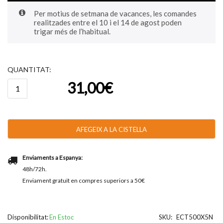
Per motius de setmana de vacances, les comandes
realitzades entre el 10 i el 14 de agost poden
trigar més de l’habitual.
QUANTITAT:
quantitat
31,00
€
de
Nova
Collection
500g
-
AFEGEIX A LA CISTELLA
76u
aprox
Enviaments a Espanya:
48h/72h.
Enviament gratuït en compres superiors a 50€
Disponibilitat:
En Estoc
SKU:
ECT500X5N