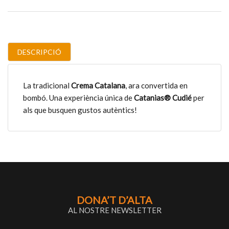
DESCRIPCIÓ
La tradicional
Crema Catalana
, ara convertida en
bombó. Una experiència única de
Catanias® Cudié
per
als que busquen gustos autèntics!
DONA’T D’ALTA
AL NOSTRE NEWSLETTER