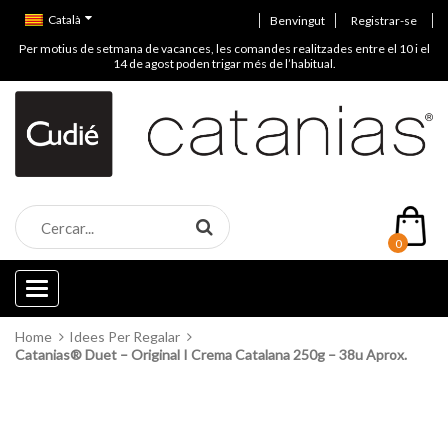
Català
Benvingut
Registrar-se
Per motius de setmana de vacances, les comandes realitzades entre el 10 i el
14 de agost poden trigar més de l’habitual.
0
Categories
Home
Idees Per Regalar
Catanias® Duet – Original I Crema Catalana 250g – 38u Aprox.