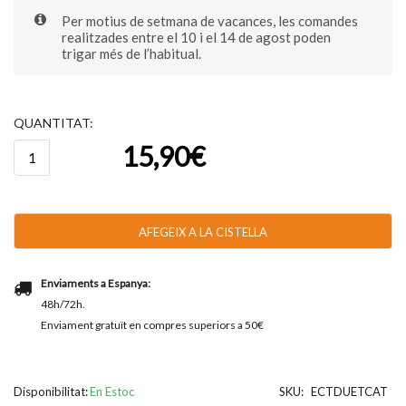
Per motius de setmana de vacances, les comandes
realitzades entre el 10 i el 14 de agost poden
trigar més de l’habitual.
QUANTITAT:
quantitat
15,90
€
de
Catanias®
Duet
-
Original
AFEGEIX A LA CISTELLA
i
Crema
Catalana
Enviaments a Espanya:
250g
48h/72h.
-
38u
Enviament gratuït en compres superiors a 50€
aprox.
Disponibilitat:
En Estoc
SKU:
ECTDUETCAT