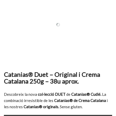
Catanias® Duet – Original i Crema
Catalana 250g – 38u aprox.
Descobreix la nova
col·lecció DUET
de
Catanias® Cudié.
La
combinació irresistible de les
Catanias® de Crema Catalana
i
les nostres
Catanias® originals.
Sense gluten.