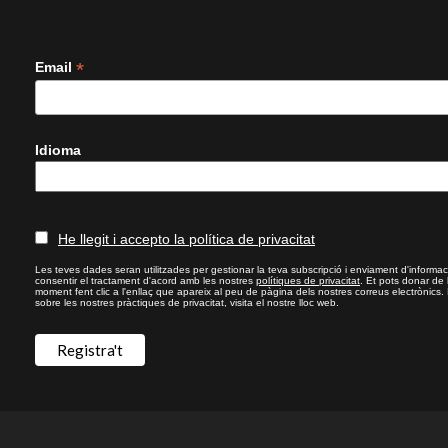
*
Email
Idioma
He llegit i accepto la política de privacitat
Les teves dades seran utilitzades per gestionar la teva subscripció i enviament d'informac
consentir el tractament d'acord amb les nostres
polítiques de privacitat
. Et pots donar de
moment fent clic a l'enllaç que apareix al peu de pàgina dels nostres correus electrònics.
sobre les nostres pràctiques de privacitat, visita el nostre lloc web.