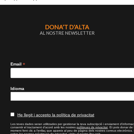
DONA’T D’ALTA
AL NOSTRE NEWSLETTER
*
Email
Idioma
He llegit i accepto la política de privacitat
Les teves dades seran utilitzades per gestionar la teva subscripció i enviament d'informac
consentir el tractament d'acord amb les nostres
polítiques de privacitat
. Et pots donar de
moment fent clic a l'enllaç que apareix al peu de pàgina dels nostres correus electrònics.
sobre les nostres pràctiques de privacitat, visita el nostre lloc web.