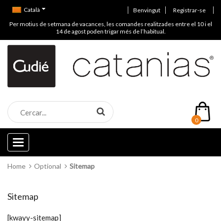
Català
Benvingut
Registrar-se
Per motius de setmana de vacances, les comandes realitzades entre el 10 i el
14 de agost poden trigar més de l’habitual.
0
Categories
Home
Optional
Sitemap
Sitemap
[kwayy-sitemap]