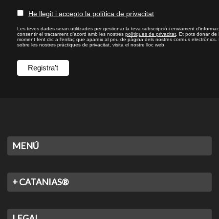
He llegit i accepto la política de privacitat
Les teves dades seran utilitzades per gestionar la teva subscripció i enviament d'informac
consentir el tractament d'acord amb les nostres
polítiques de privacitat
. Et pots donar de
moment fent clic a l'enllaç que apareix al peu de pàgina dels nostres correus electrònics.
sobre les nostres pràctiques de privacitat, visita el nostre lloc web.
MENÚ
+ CATANIAS®
LEGAL