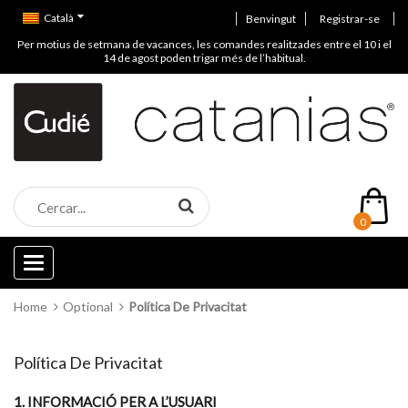
Català
Benvingut
Registrar-se
Per motius de setmana de vacances, les comandes realitzades entre el 10 i el
14 de agost poden trigar més de l’habitual.
0
Categories
Home
Optional
Política De Privacitat
Política De Privacitat
1. INFORMACIÓ PER A L’USUARI