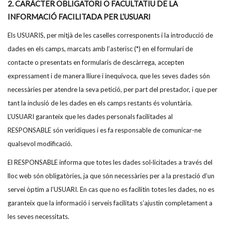
2. CARÀCTER OBLIGATORI O FACULTATIU DE LA
INFORMACIÓ FACILITADA PER L’USUARI
Els USUARIS, per mitjà de les caselles corresponents i la introducció de
dades en els camps, marcats amb l’asterisc (*) en el formulari de
contacte o presentats en formularis de descàrrega, accepten
expressament i de manera lliure i inequívoca, que les seves dades són
necessàries per atendre la seva petició, per part del prestador, i que per
tant la inclusió de les dades en els camps restants és voluntària.
L’USUARI garanteix que les dades personals facilitades al
RESPONSABLE són verídiques i es fa responsable de comunicar-ne
qualsevol modificació.
El RESPONSABLE informa que totes les dades sol·licitades a través del
lloc web són obligatòries, ja que són necessàries per a la prestació d’un
servei òptim a l’USUARI. En cas que no es facilitin totes les dades, no es
garanteix que la informació i serveis facilitats s’ajustin completament a
les seves necessitats.