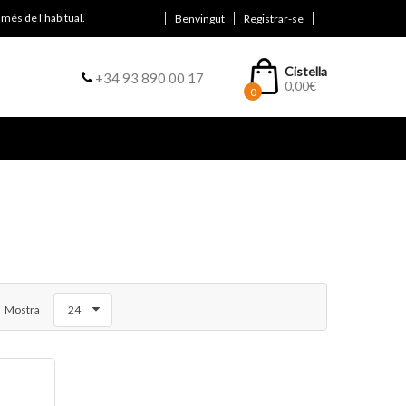
més de l’habitual.
Benvingut
Registrar-se
Cistella
+34 93 890 00 17
0,00
€
0
Mostra
24