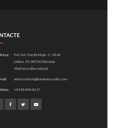
NTACTE
dreça:
Pol. Ind. Clot de Moja - C. Ull de
Llebre, 39, 08734 Olèrdola -
Vilafranca (Barcelona)
mail:
atencioclient@bombonscudie.com
lèfon:
+34 93 890 00 17