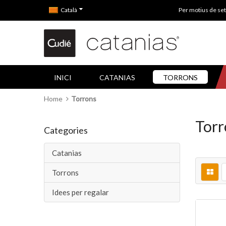
Català
Per motius de set
INICI
CATANIAS
TORRONS
Home
Torrons
Torr
Categories
Catanias
Torrons
Idees per regalar