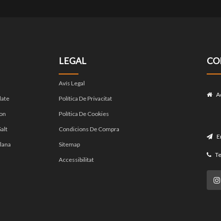
LEGAL
CO
Avís Legal
A
late
Política De Privacitat
on
Política De Cookies
alt
Condicions De Compra
E
lana
Sitemap
Te
Accessibilitat