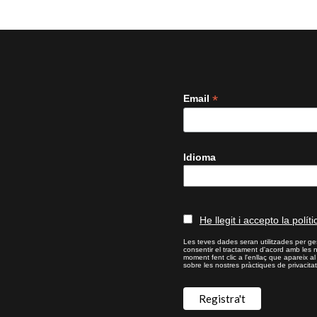
*
Email
Idioma
He llegit i accepto la políti
Les teves dades seran utilitzades per ges
consentir el tractament d'acord amb les 
moment fent clic a l'enllaç que apareix a
sobre les nostres pràctiques de privacitat,