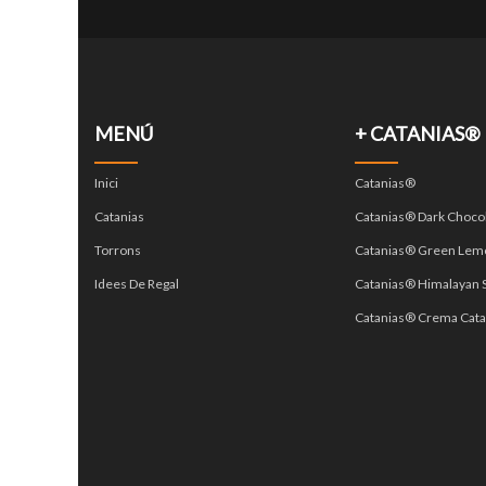
MENÚ
+ CATANIAS®
Inici
Catanias®
Catanias
Catanias® Dark Choco
Torrons
Catanias® Green Lem
Idees De Regal
Catanias® Himalayan S
Catanias® Crema Cata