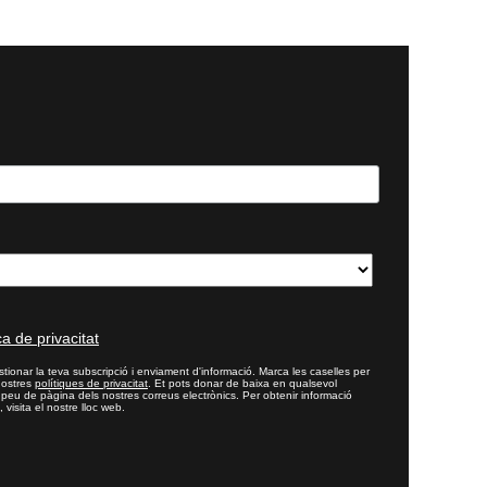
ca de privacitat
tionar la teva subscripció i enviament d'informació. Marca les caselles per
nostres
polítiques de privacitat
. Et pots donar de baixa en qualsevol
l peu de pàgina dels nostres correus electrònics. Per obtenir informació
 visita el nostre lloc web.