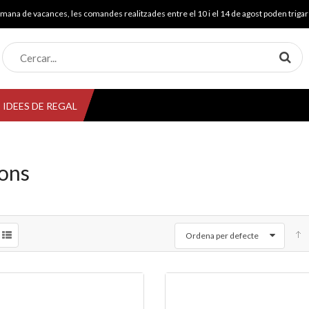
mana de vacances, les comandes realitzades entre el 10 i el 14 de agost poden trigar 
IDEES DE REGAL
ons
Ordena per defecte