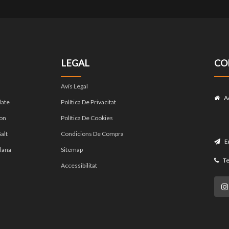
LEGAL
CO
Avís Legal
A
late
Política De Privacitat
on
Política De Cookies
alt
Condicions De Compra
E
lana
Sitemap
Te
Accessibilitat