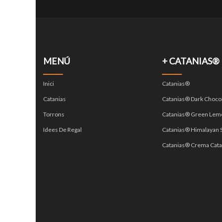
MENÚ
+ CATANIAS®
Inici
Catanias®
Catanias
Catanias® Dark Choco
Torrons
Catanias® Green Lem
Idees De Regal
Catanias® Himalayan S
Catanias® Crema Cata