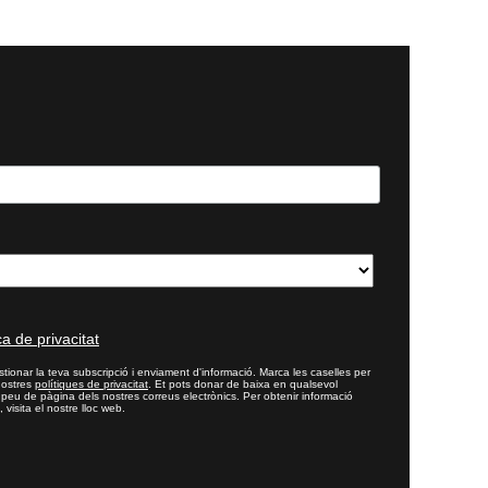
ca de privacitat
tionar la teva subscripció i enviament d'informació. Marca les caselles per
nostres
polítiques de privacitat
. Et pots donar de baixa en qualsevol
l peu de pàgina dels nostres correus electrònics. Per obtenir informació
 visita el nostre lloc web.