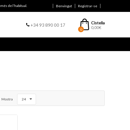
més de l’habitual.
Benvingut
Registrar-se
Cistella
+34 93 890 00 17
0,00
€
0
Mostra
24