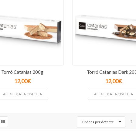
Torró Catanias 200g
Torró Catanias Dark 20
12,00
€
12,00
€
AFEGEIX A LA CISTELLA
AFEGEIX A LA CISTELLA
Ordena per defecte