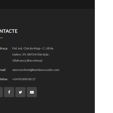
NTACTE
dreça:
Pol. Ind. Clot de Moja - C. Ull de
Llebre, 39, 08734 Olèrdola -
Vilafranca (Barcelona)
mail:
atencioclient@bombonscudie.com
lèfon:
+34 93 890 00 17