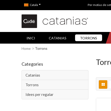
Català
Per motius de set
INICI
CATANIAS
TORRONS
Home
Torrons
Torr
Categories
Catanias
Torrons
Idees per regalar