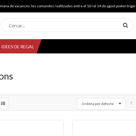
mana de vacances, les comandes realitzades entre el 10 i el 14 de agost poden trigar 
IDEES DE REGAL
ons
Ordena per defecte