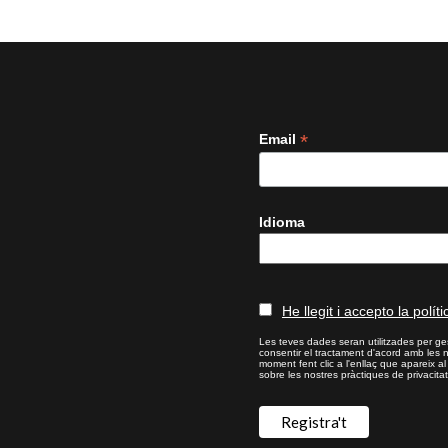
*
Email
Idioma
He llegit i accepto la políti
Les teves dades seran utilitzades per ges
consentir el tractament d'acord amb les 
moment fent clic a l'enllaç que apareix a
sobre les nostres pràctiques de privacitat,