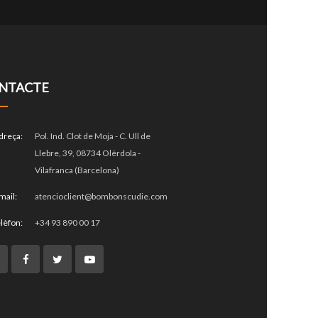
NTACTE
dreça:
Pol. Ind. Clot de Moja - C. Ull de
Llebre, 39, 08734 Olèrdola -
Vilafranca (Barcelona)
mail:
atencioclient@bombonscudie.com
lèfon:
+34 93 890 00 17