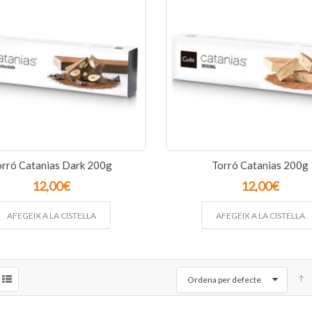
orró Catanias Dark 200g
Torró Catanias 200g
12,00
€
12,00
€
AFEGEIX A LA CISTELLA
AFEGEIX A LA CISTELLA
Ordena per defecte