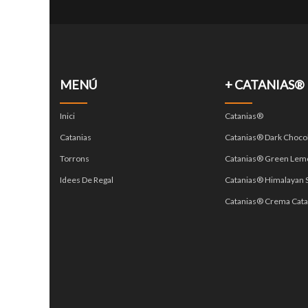
MENÚ
+ CATANIAS®
Inici
Catanias®
Catanias
Catanias® Dark Choco
Torrons
Catanias® Green Lem
Idees De Regal
Catanias® Himalayan S
Catanias® Crema Cata