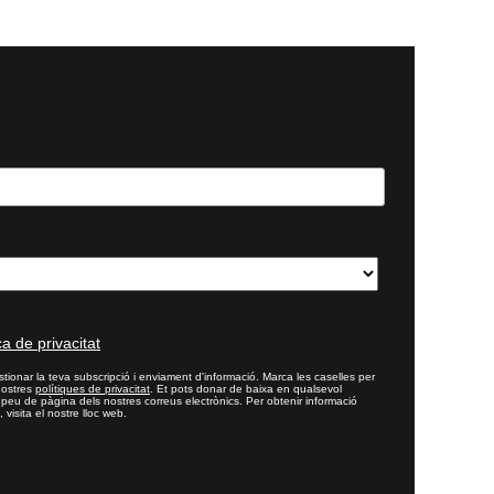
ca de privacitat
tionar la teva subscripció i enviament d'informació. Marca les caselles per
nostres
polítiques de privacitat
. Et pots donar de baixa en qualsevol
l peu de pàgina dels nostres correus electrònics. Per obtenir informació
 visita el nostre lloc web.