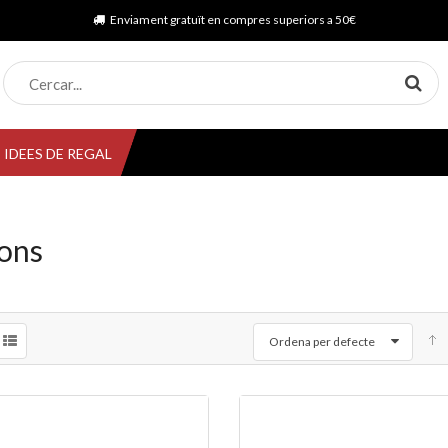
Enviament gratuït en compres superiors a 50€
IDEES DE REGAL
ons
Ordena per defecte