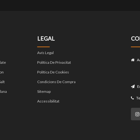
LEGAL
CO
Avís Legal
A
late
Política De Privacitat
on
Política De Cookies
alt
Condicions De Compra
E
lana
Sitemap
Te
Accessibilitat