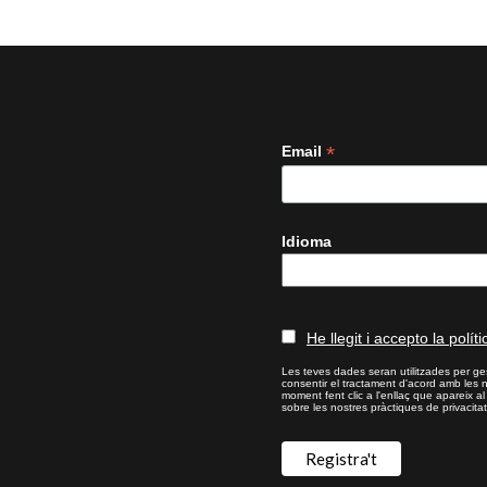
*
Email
Idioma
He llegit i accepto la políti
Les teves dades seran utilitzades per ges
consentir el tractament d'acord amb les 
moment fent clic a l'enllaç que apareix a
sobre les nostres pràctiques de privacitat,