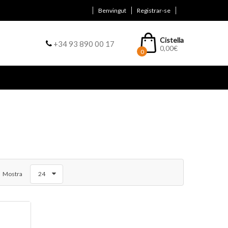
Benvingut
Registrar-se
Cistella
+34 93 890 00 17
0,00
€
0
Mostra
24