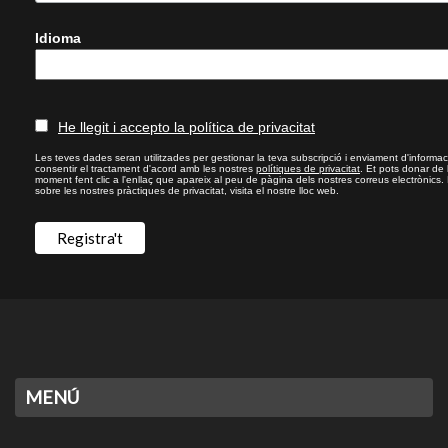
Idioma
He llegit i accepto la política de privacitat
Les teves dades seran utilitzades per gestionar la teva subscripció i enviament d'informac
consentir el tractament d'acord amb les nostres
polítiques de privacitat
. Et pots donar de
moment fent clic a l'enllaç que apareix al peu de pàgina dels nostres correus electrònics.
sobre les nostres pràctiques de privacitat, visita el nostre lloc web.
MENÚ