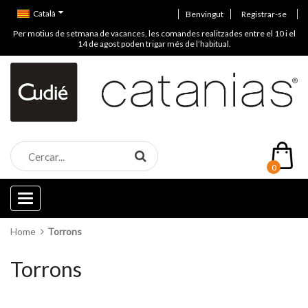
Català
Benvingut
Registrar-se
Per motius de setmana de vacances, les comandes realitzades entre el 10 i el
14 de agost poden trigar més de l’habitual.
0
Categories
Home
Torrons
Torrons