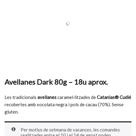
Avellanes Dark 80g – 18u aprox.
Les tradicionals
avellanes
caramel·litzades de
Catanias® Cudié
recobertes amb xocolata negra i pols de cacau (70%). Sense
gluten.
Per motius de setmana de vacances, les comandes
realitzades entre el 10 i el 14 de agost poden