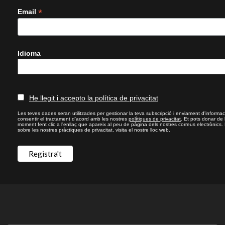
*
Email
Idioma
He llegit i accepto la política de privacitat
Les teves dades seran utilitzades per gestionar la teva subscripció i enviament d'informac
consentir el tractament d'acord amb les nostres
polítiques de privacitat
. Et pots donar de
moment fent clic a l'enllaç que apareix al peu de pàgina dels nostres correus electrònics.
sobre les nostres pràctiques de privacitat, visita el nostre lloc web.