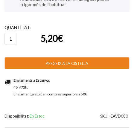
trigar més de l’habitual.
QUANTITAT:
quantitat
5,20
€
de
Avellanes
Dark
80g
-
AFEGEIX A LA CISTELLA
18u
aprox.
Enviaments a Espanya:
48h/72h.
Enviament gratuït en compres superiors a 50€
Disponibilitat:
En Estoc
SKU:
EAVD080