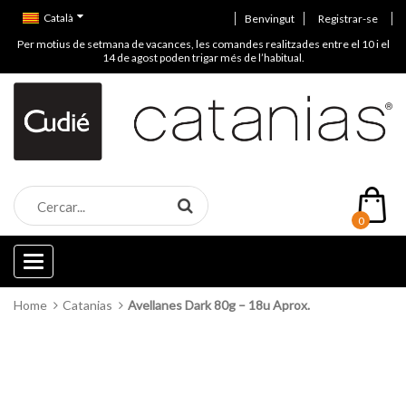
Català
Benvingut
Registrar-se
Per motius de setmana de vacances, les comandes realitzades entre el 10 i el
14 de agost poden trigar més de l’habitual.
0
Categories
Home
Catanias
Avellanes Dark 80g – 18u Aprox.