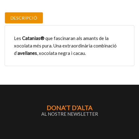
DESCRIPCIÓ
Les
Catanias®
que fascinaran als amants de la
xocolata més pura. Una extraordinària combinació
d’
avellanes
, xocolata negra i cacau.
DONA’T D’ALTA
AL NOSTRE NEWSLETTER