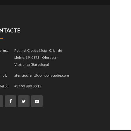
NTACTE
dreça:
Pol. Ind. Clot de Moja - C. Ull de
Llebre, 39, 08734 Olèrdola -
Vilafranca (Barcelona)
mail:
atencioclient@bombonscudie.com
lèfon:
+34 93 890 00 17