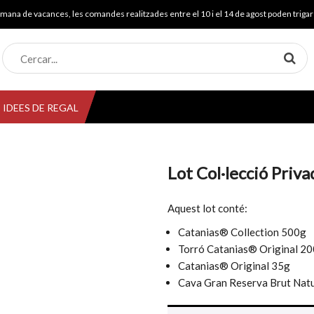
mana de vacances, les comandes realitzades entre el 10 i el 14 de agost poden trigar 
IDEES DE REGAL
Lot Col·lecció Priv
Esgotat
Aquest lot conté:
Catanias® Collection 500g
Torró Catanias® Original 2
Catanias® Original 35g
Cava Gran Reserva Brut Natu