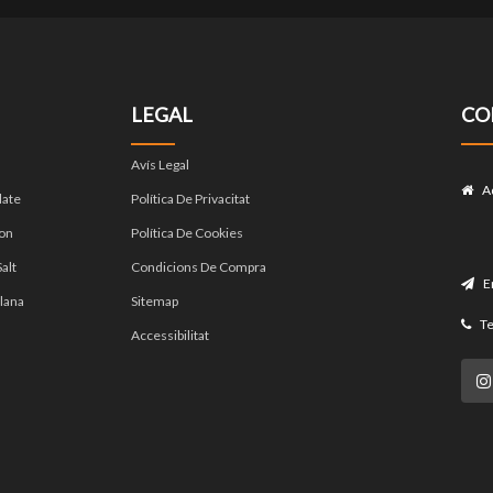
LEGAL
CO
Avís Legal
A
late
Política De Privacitat
on
Política De Cookies
alt
Condicions De Compra
E
lana
Sitemap
Te
Accessibilitat