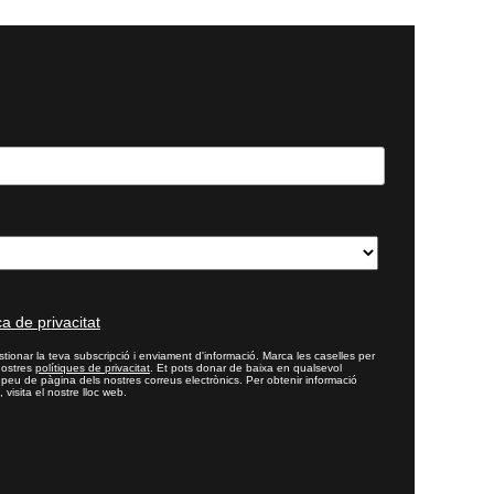
ca de privacitat
tionar la teva subscripció i enviament d'informació. Marca les caselles per
nostres
polítiques de privacitat
. Et pots donar de baixa en qualsevol
l peu de pàgina dels nostres correus electrònics. Per obtenir informació
 visita el nostre lloc web.