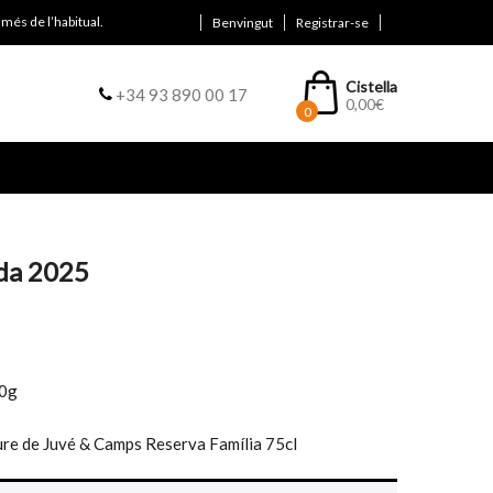
més de l’habitual.
Benvingut
Registrar-se
Cistella
+34 93 890 00 17
0,00
€
0
ada 2025
00g
re de Juvé & Camps Reserva Família 75cl