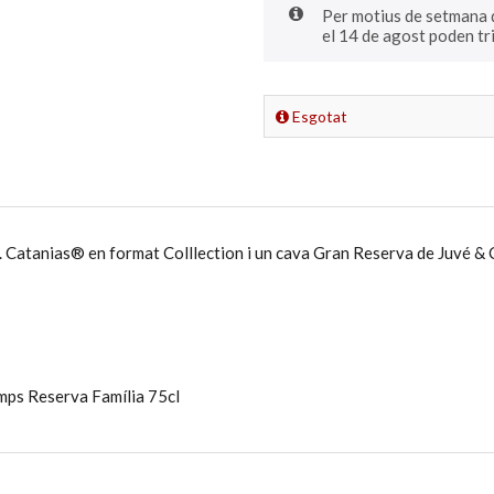
Per motius de setmana d
el 14 de agost poden tri
Esgotat
. Catanias® en format Colllection i un cava Gran Reserva de Juvé & C
mps Reserva Família 75cl