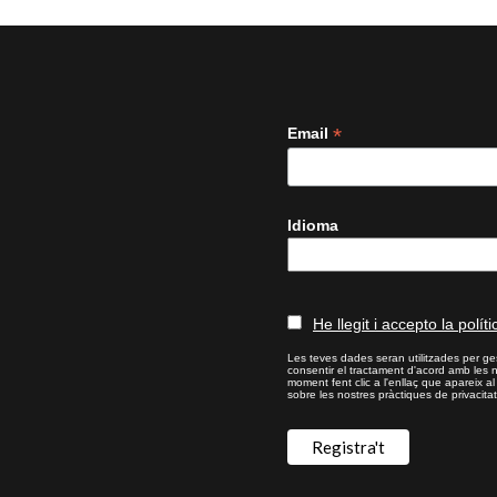
*
Email
Idioma
He llegit i accepto la políti
Les teves dades seran utilitzades per ges
consentir el tractament d'acord amb les 
moment fent clic a l'enllaç que apareix a
sobre les nostres pràctiques de privacitat,