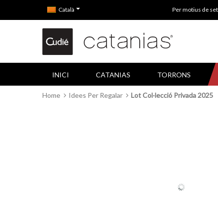
Català
Per motius de set
INICI
CATANIAS
TORRONS
Home
Idees Per Regalar
Lot Col·lecció Privada 2025