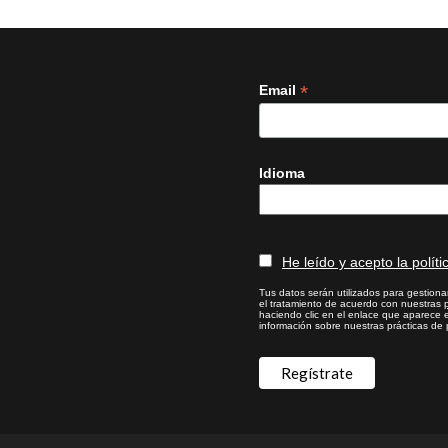
*
Email
Idioma
He leído y acepto la políti
Tus datos serán utilizados para gestionar
el tratamiento de acuerdo con nuestras
haciendo clic en el enlace que aparece e
información sobre nuestras prácticas de p