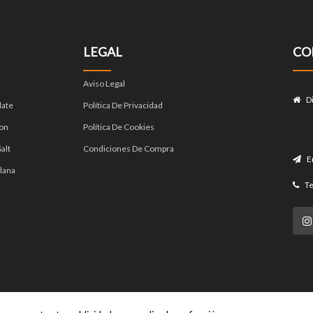
LEGAL
CO
Aviso Legal
D
late
Política De Privacidad
on
Política De Cookies
alt
Condiciones De Compra
E
lana
Te