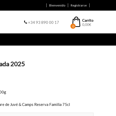
Bienvenido
Registrarse
Carrito
+34 93 890 00 17
0,00
€
0
vada 2025
200g
re de Juvé & Camps Reserva Familia 75cl