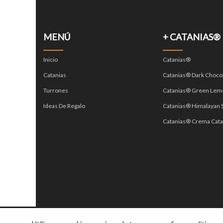
MENÚ
+ CATANIAS®
Inicio
Catanias®
Catanias
Catanias® Dark Choco
Turrones
Catanias® Green Lem
Ideas De Regalo
Catanias® Himalayan S
Catanias® Crema Cata