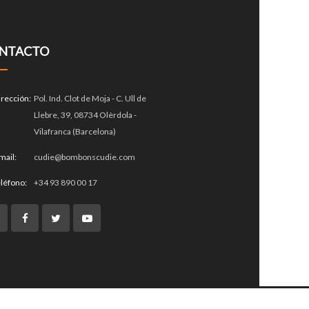
NTACTO
irección:
Pol. Ind. Clot de Moja - C. Ull de
Llebre, 39, 08734 Olèrdola -
Vilafranca (Barcelona)
mail:
cudie@bombonscudie.com
léfono:
+34 93 890 00 17