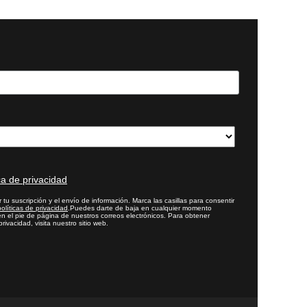
ca de privacidad
 tu suscripción y el envío de información. Marca las casillas para consentir
políticas de privacidad
.Puedes darte de baja en cualquier momento
n el pie de página de nuestros correos electrónicos. Para obtener
rivacidad, visita nuestro sitio web.