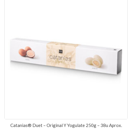
Catanias® Duet – Original Y Yogulate 250g – 38u Aprox.