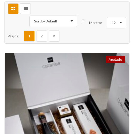
Sort by Default
Mostrar
12
Página:
1
2
Agotado