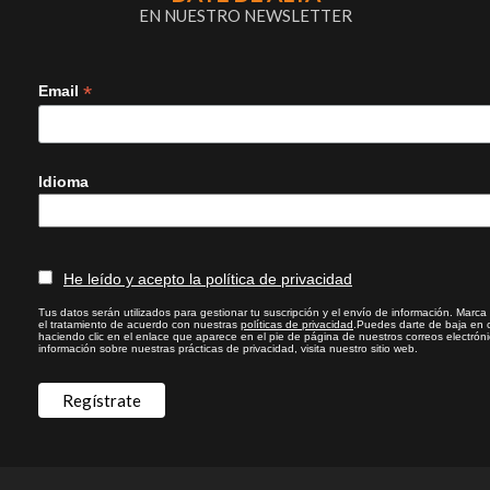
EN NUESTRO NEWSLETTER
*
Email
Idioma
He leído y acepto la política de privacidad
Tus datos serán utilizados para gestionar tu suscripción y el envío de información. Marca l
el tratamiento de acuerdo con nuestras
políticas de privacidad
.Puedes darte de baja en 
haciendo clic en el enlace que aparece en el pie de página de nuestros correos electrón
información sobre nuestras prácticas de privacidad, visita nuestro sitio web.