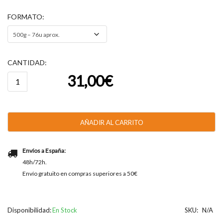
FORMATO
CANTIDAD:
Catanias®
31,00
€
cantidad
AÑADIR AL CARRITO
Envíos a España:
48h/72h.
Envío gratuito en compras superiores a 50€
Disponibilidad:
En Stock
SKU:
N/A