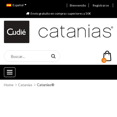
Español
Bienvenido
Registrarse
Envío gratuito en compras superiores a 50€
0
Categories
Home
Catanias
Catanias®