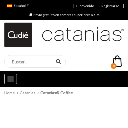
Español
Bienvenido
Registrarse
Envío gratuito en compras superiores a 50€
0
Categories
Home
Catanias
Catanias® Coffee