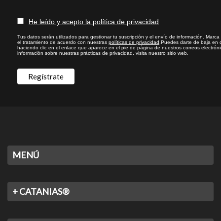
He leído y acepto la política de privacidad
Tus datos serán utilizados para gestionar tu suscripción y el envío de información. Marca l
el tratamiento de acuerdo con nuestras
políticas de privacidad
.Puedes darte de baja en 
haciendo clic en el enlace que aparece en el pie de página de nuestros correos electrón
información sobre nuestras prácticas de privacidad, visita nuestro sitio web.
MENÚ
+ CATANIAS®