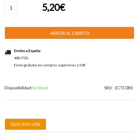
Catanias®
5,20
€
Coffee
cantidad
AÑADIR AL CARRITO
Envíos a España:
48h/72h.
Envío gratuito en compras superiores a 50€
Disponibilidad:
En Stock
SKU:
ECTC080
DESCRIPCIÓN