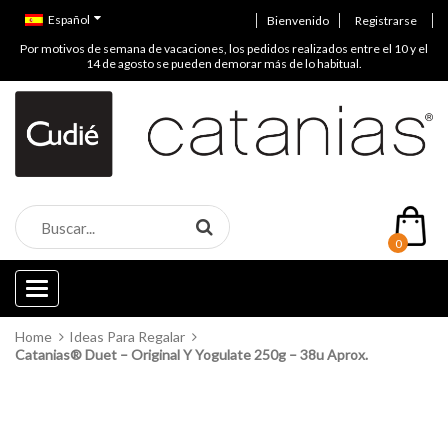
Español
Bienvenido
Registrarse
Por motivos de semana de vacaciones, los pedidos realizados entre el 10 y el
14 de agosto se pueden demorar más de lo habitual.
0
Categories
Home
Ideas Para Regalar
Catanias® Duet – Original Y Yogulate 250g – 38u Aprox.