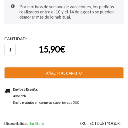
Por motivos de semana de vacaciones, los pedidos
realizados entre el 10 y el 14 de agosto se pueden
demorar más de lo habitual.
CANTIDAD:
Catanias®
15,90
€
Duet
-
Original
y
Yogulate
AÑADIR AL CARRITO
250g
-
38u
Envíos a España:
aprox.
48h/72h.
cantidad
Envío gratuito en compras superiores a 50€
Disponibilidad:
En Stock
SKU:
ECTDUETYOGURT