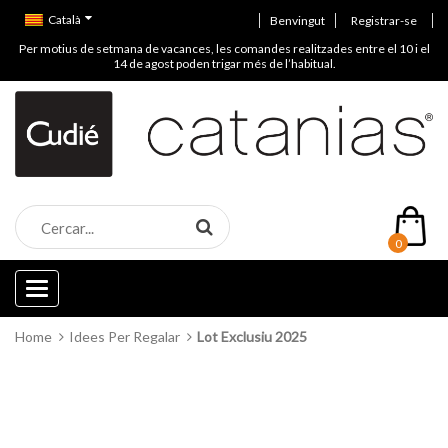
Català
Benvingut
Registrar-se
Per motius de setmana de vacances, les comandes realitzades entre el 10 i el
14 de agost poden trigar més de l’habitual.
0
Categories
Home
Idees Per Regalar
Lot Exclusiu 2025
Esgotat