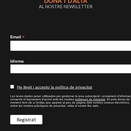
DONA’T D’ALTA
AL NOSTRE NEWSLETTER
*
Email
Idioma
He llegit i accepto la política de privacitat
Les teves dades seran utilitzades per gestionar la teva subscripció i enviament d'informac
consentir el tractament d'acord amb les nostres
polítiques de privacitat
. Et pots donar de
moment fent clic a l'enllaç que apareix al peu de pàgina dels nostres correus electrònics.
sobre les nostres pràctiques de privacitat, visita el nostre lloc web.