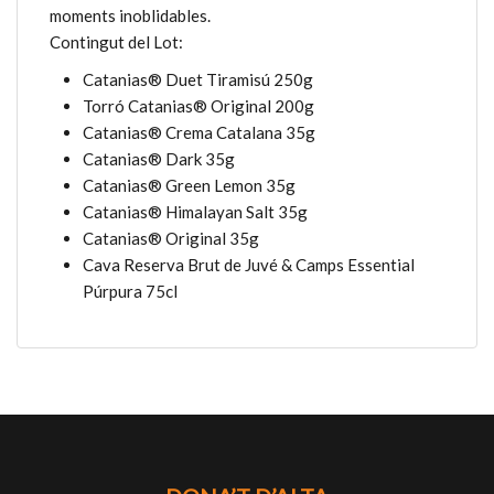
moments inoblidables.
Contingut del Lot:
Catanias® Duet Tiramisú 250g
Torró Catanias® Original 200g
Catanias® Crema Catalana 35g
Catanias® Dark 35g
Catanias® Green Lemon 35g
Catanias® Himalayan Salt 35g
Catanias® Original 35g
Cava Reserva Brut de Juvé & Camps Essential
Púrpura 75cl