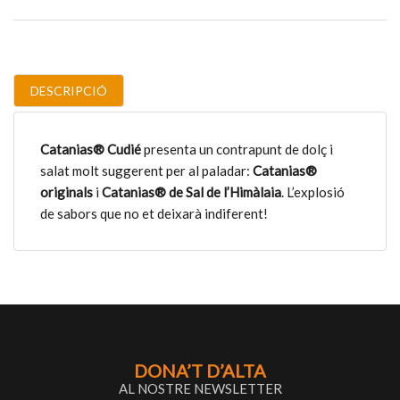
DESCRIPCIÓ
Catanias® Cudié
presenta un contrapunt de dolç i
salat molt suggerent per al paladar:
Catanias®
originals
i
Catanias® de Sal de l’Himàlaia
. L’explosió
de sabors que no et deixarà indiferent!
DONA’T D’ALTA
AL NOSTRE NEWSLETTER