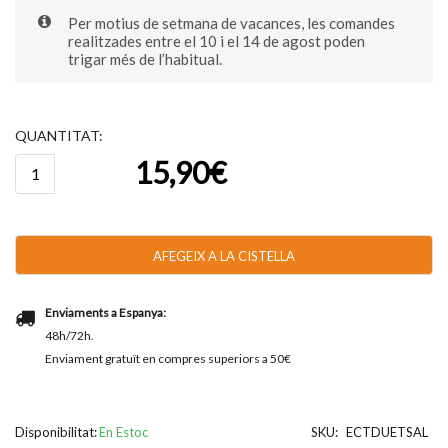
Per motius de setmana de vacances, les comandes
realitzades entre el 10 i el 14 de agost poden
trigar més de l’habitual.
QUANTITAT:
quantitat
15,90
€
de
Catanias®
Duet
-
Original
AFEGEIX A LA CISTELLA
i
Himalayan
Salt
Enviaments a Espanya:
250g
48h/72h.
-
38u
Enviament gratuït en compres superiors a 50€
aprox.
Disponibilitat:
En Estoc
SKU:
ECTDUETSAL