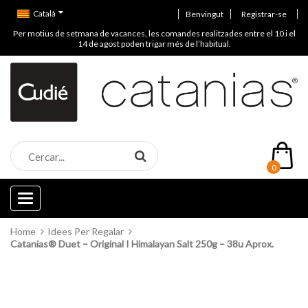
Català
Benvingut
Registrar-se
Per motius de setmana de vacances, les comandes realitzades entre el 10 i el
14 de agost poden trigar més de l’habitual.
0
Categories
Home
Idees Per Regalar
Catanias® Duet – Original I Himalayan Salt 250g – 38u Aprox.