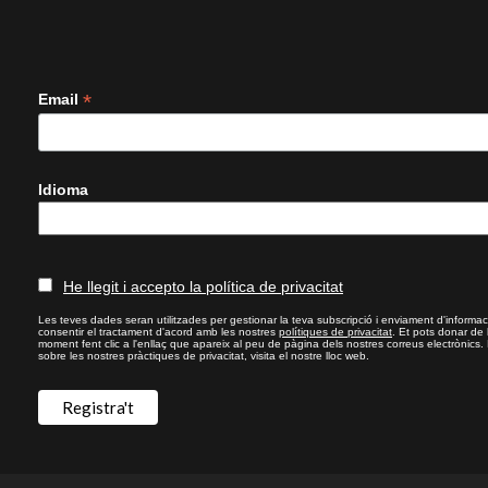
*
Email
Idioma
He llegit i accepto la política de privacitat
Les teves dades seran utilitzades per gestionar la teva subscripció i enviament d'informac
consentir el tractament d'acord amb les nostres
polítiques de privacitat
. Et pots donar de
moment fent clic a l'enllaç que apareix al peu de pàgina dels nostres correus electrònics.
sobre les nostres pràctiques de privacitat, visita el nostre lloc web.