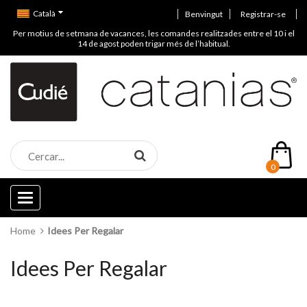
Català
Benvingut
Registrar-se
Per motius de setmana de vacances, les comandes realitzades entre el 10 i el
14 de agost poden trigar més de l’habitual.
0
Categories
Home
Idees Per Regalar
Idees Per Regalar