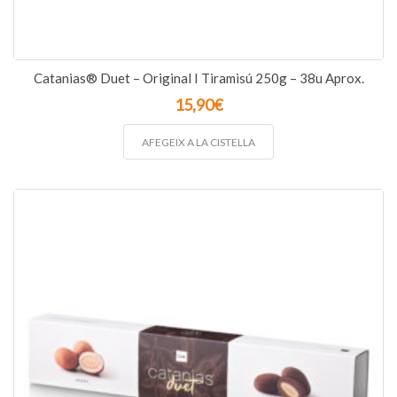
Catanias® Duet – Original I Tiramisú 250g – 38u Aprox.
15,90
€
AFEGEIX A LA CISTELLA