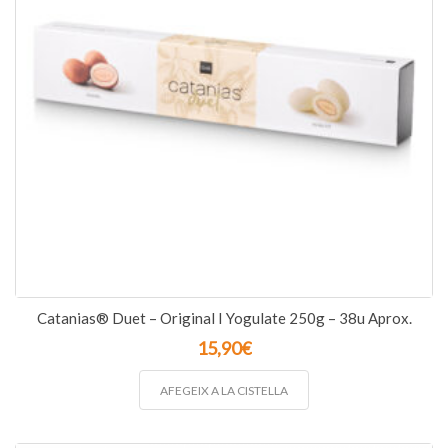
Catanias® Duet – Original I Yogulate 250g – 38u Aprox.
15,90
€
AFEGEIX A LA CISTELLA