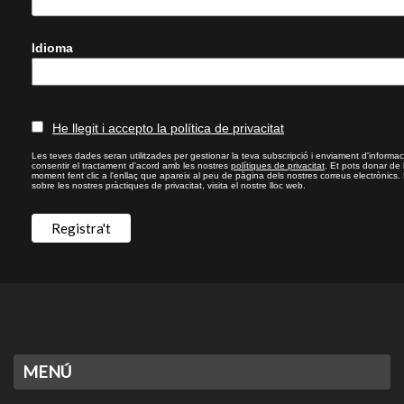
Idioma
He llegit i accepto la política de privacitat
Les teves dades seran utilitzades per gestionar la teva subscripció i enviament d'informac
consentir el tractament d'acord amb les nostres
polítiques de privacitat
. Et pots donar de
moment fent clic a l'enllaç que apareix al peu de pàgina dels nostres correus electrònics.
sobre les nostres pràctiques de privacitat, visita el nostre lloc web.
MENÚ