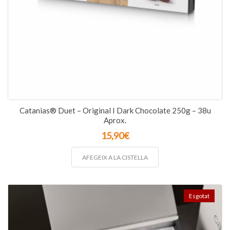
Catanias® Duet – Original I Dark Chocolate 250g – 38u
Aprox.
15,90
€
AFEGEIX A LA CISTELLA
Esgotat