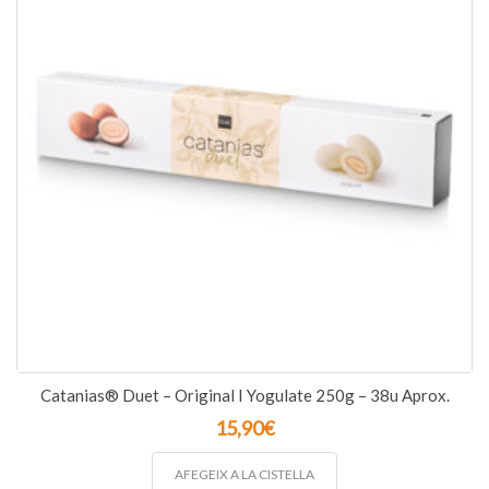
Catanias® Duet – Original I Yogulate 250g – 38u Aprox.
15,90
€
AFEGEIX A LA CISTELLA