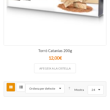
Torró Catanias 200g
12,00
€
AFEGEIX A LA CISTELLA
Ordena per defecte
Mostra
24