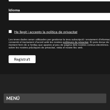
Idioma
He llegit i accepto la política de privacitat
Les teves dades seran utilitzades per gestionar la teva subscripció i enviament d'informac
consentir el tractament d'acord amb les nostres
polítiques de privacitat
. Et pots donar de
moment fent clic a l'enllaç que apareix al peu de pàgina dels nostres correus electrònics.
sobre les nostres pràctiques de privacitat, visita el nostre lloc web.
MENÚ