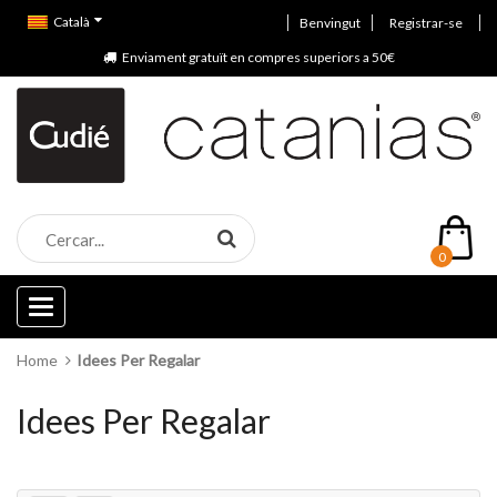
Català
Benvingut
Registrar-se
Enviament gratuït en compres superiors a 50€
0
Categories
Home
Idees Per Regalar
Idees Per Regalar