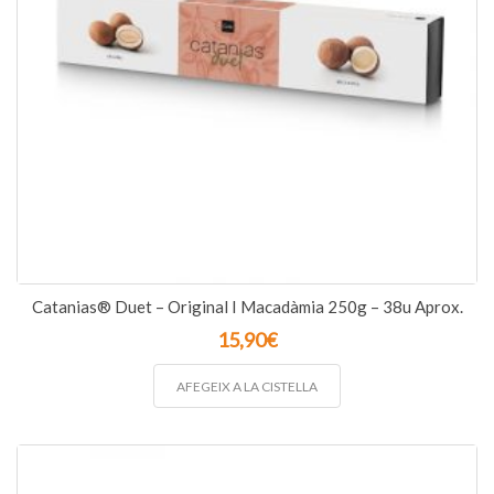
Catanias® Duet – Original I Macadàmia 250g – 38u Aprox.
15,90
€
AFEGEIX A LA CISTELLA