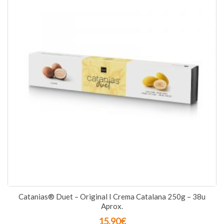
Catanias® Duet – Original I Crema Catalana 250g – 38u
Aprox.
15,90
€