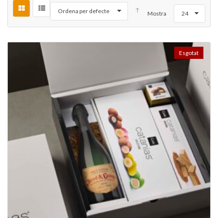
Ordena per defecte
Mostra
24
Esgotat