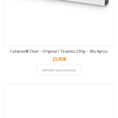
Catanias® Duet – Original I Tiramisú 250g – 38u Aprox.
15,90
€
AFEGEIX A LA CISTELLA