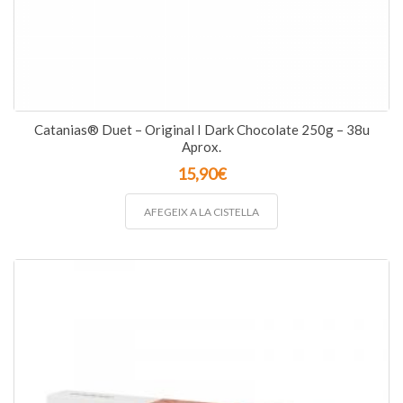
Catanias® Duet – Original I Dark Chocolate 250g – 38u
Aprox.
15,90
€
AFEGEIX A LA CISTELLA