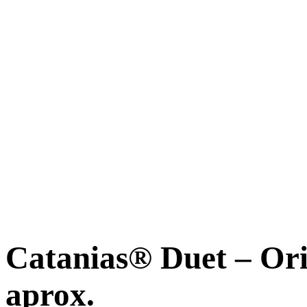
Catanias® Duet – Orig
aprox.