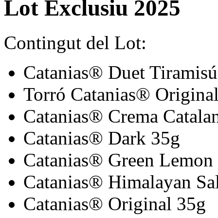
Lot Exclusiu 2025
Contingut del Lot:
Catanias® Duet Tiramis
Torró Catanias® Origina
Catanias® Crema Catala
Catanias® Dark 35g
Catanias® Green Lemon
Catanias® Himalayan Sal
Catanias® Original 35g