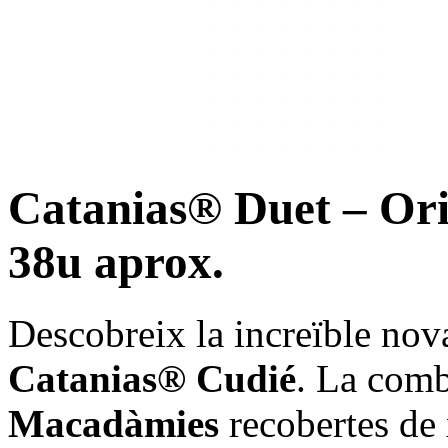
Catanias® Duet – Ori
38u aprox.
Descobreix la increïble no
Catanias® Cudié
. La comb
Macadàmies
recobertes de 