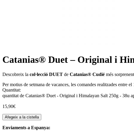
Catanias® Duet – Original i Hi
Descobreix la
col·lecció DUET
de
Catanias® Cudié
més sorprenent
Per motius de setmana de vacances, les comandes realitzades entre el 1
Quantitat:
quantitat de Catanias® Duet - Original i Himalayan Salt 250g - 38u a
15,90
€
Afegeix a la cistella
Enviaments a Espanya: