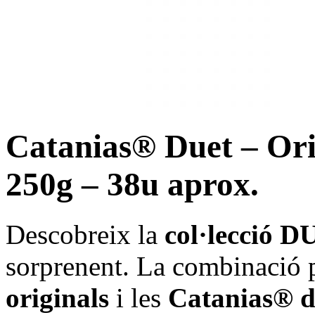
Catanias® Duet – Ori
250g – 38u aprox.
Descobreix la
col·lecció 
sorprenent. La combinació p
originals
i les
Catanias® de