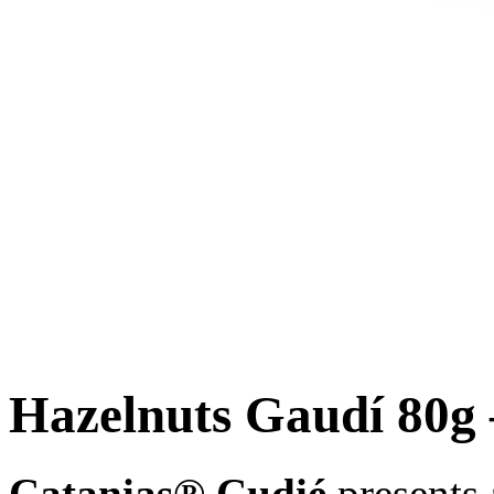
Hazelnuts Gaudí 80g 
Catanias® Cudié
presents 