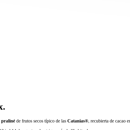
x.
l
praliné
de frutos secos típico de las
Catanias®
, recubierta de cacao e