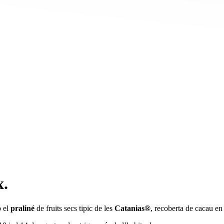
x.
b el
praliné
de fruits secs tipic de les
Catanias®
, recoberta de cacau en