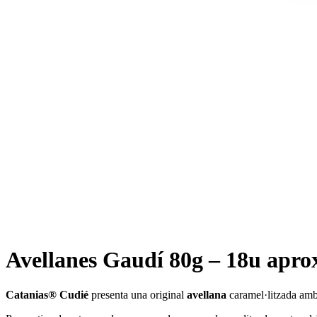
Avellanes Gaudí 80g – 18u apro
Catanias® Cudié
presenta una original
avellana
caramel·litzada am