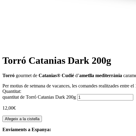
Torró Catanias Dark 200g
Torró
gourmet de
Catanias® Cudié
d’
ametlla mediterrània
caramel
Per motius de setmana de vacances, les comandes realitzades entre el 1
Quantitat:
quantitat de Torró Catanias Dark 200g
12,00
€
Afegeix a la cistella
Enviaments a Espanya: